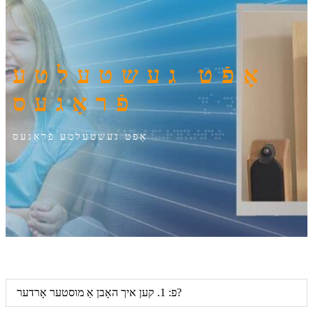
אָפֿט געשטעלטע
פֿראַגעס
אָפט געשטעלטע פֿראַגעס
פ: 1. קען איך האָבן אַ מוסטער אָרדער?