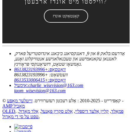
ווילסטו מיט אונדז ארבעטן?
קאָנטאַקט אונדז
אַדרעס:
בלאק 8 און 9, דאנגקסיאנג ביבאנג אינדוסטריעל פארק,
לאנגנאן עקאנאמישע און טעכנאלאגישע אנטוויקלונג זאָנע,
גאַנזשאָו שטאָט, דזשיאַנגקסי פּראָווינץ.
וואַטסאַפּ:
+8613823193996
וועטשאַט:
+8613823193996
וואַטסאַפּ:
+8613533006415
charlie_wisevision@163.com
אימעיל:
taom_wisevision@163.com
-
© קאַפּירייט - 2010-2025 : אַלע רעכטן רעזערווירט.
זייטלעך מאַפּע
AMP מאָביל
פּמאָלד
,
קליין אָלעד דיספּליי
,
אַלט סקרין פּאַנעל
,
אָלד מאָדול
,
,
OLED
,
טפט על סי די מאָדול