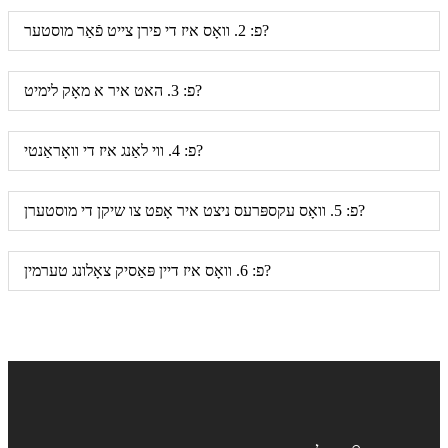
פ: 2. וואָס איז די פירן צייט פֿאַר מוסטער?
פ: 3. האט איר א מאָק לימיט?
פ: 4. ווי לאַנג איז די וואָראַנטי?
פ: 5. וואָס עקספּרעס ניצט איר אָפט צו שיקן די מוסטערן?
פ: 6. וואָס איז דיין פּאַסיק צאָלונג טערמין?