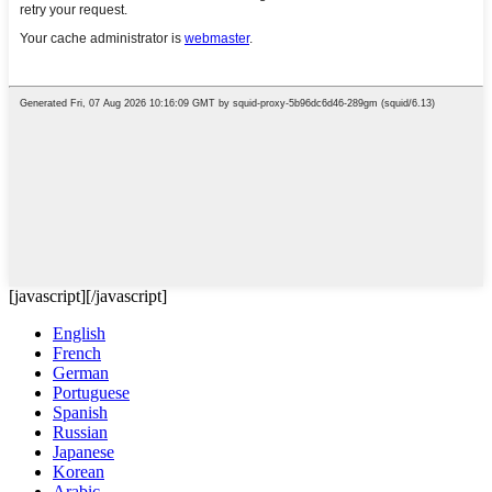
[javascript]
[/javascript]
English
French
German
Portuguese
Spanish
Russian
Japanese
Korean
Arabic