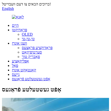
ברוכים הבאים צו דעם וועבזייטל!
English
היים
פּראָדוקטן
OLED
טי-טי-טי
וועגן אונדז
פּראָדוקציע פּראָצעס
סערטיפיקאַט
פאַבריק טור
אַפּליקאַציע
פאַל
קאָנטאַקט אונדז
נייעס
אָפֿט געשטעלטע פֿראַגעס
אָפֿט געשטעלטע פֿראַגעס