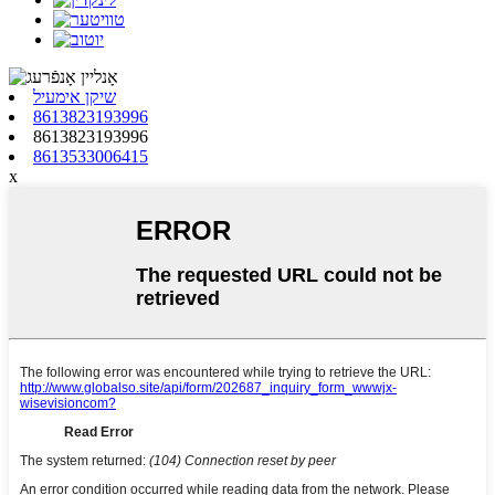
שיקן אימעיל
8613823193996
8613823193996
8613533006415
x